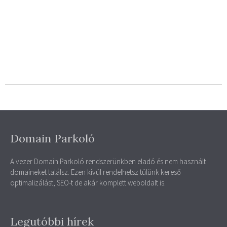
Domain Parkoló
A vezer Domain Parkoló rendszerünkben eladó és nem használt
domaineket találsz. Ezen kívül rendelhetsz tülünk kereső
optimalizálást, SEO-t de akár komplett weboldalt is.
Legutóbbi hírek