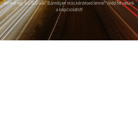
minket egy kis SEO-val? Bármilyen más kérdésed lenne? Vedd fel velünk
a kapcsolatot!