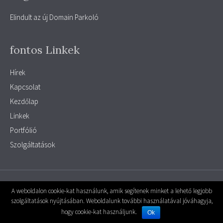
Elindult az új Domain Parkoló
fontos Linkek
Hírek
Kapcsolat
Kezdőlap
Linkek
Portfólió
Szolgáltatások
© 2026 parkolo
|
Powered by
MiniPortál
A weboldalon cookie-kat használunk, amik segítenek minket a lehető legjobb
szolgáltatások nyújtásában. Weboldalunk további használatával jóváhagyja,
A Weboldal motorja, a
MiniPortál Ingyenes weboldal készítő rendszer -
hogy cookie-kat használjunk.
Powered by
MiniPortál
Ok