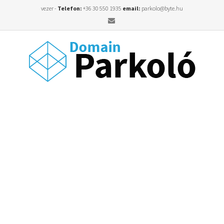
vezer -
Telefon:
+36 30 550 1935
email:
parkolo@byte.hu
Email