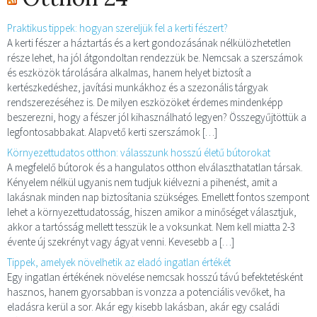
Praktikus tippek: hogyan szereljük fel a kerti fészert?
A kerti fészer a háztartás és a kert gondozásának nélkülözhetetlen
része lehet, ha jól átgondoltan rendezzük be. Nemcsak a szerszámok
és eszközök tárolására alkalmas, hanem helyet biztosít a
kertészkedéshez, javítási munkákhoz és a szezonális tárgyak
rendszerezéséhez is. De milyen eszközöket érdemes mindenképp
beszerezni, hogy a fészer jól kihasználható legyen? Összegyűjtöttük a
legfontosabbakat. Alapvető kerti szerszámok […]
Környezettudatos otthon: válasszunk hosszú életű bútorokat
A megfelelő bútorok és a hangulatos otthon elválaszthatatlan társak.
Kényelem nélkül ugyanis nem tudjuk kiélvezni a pihenést, amit a
lakásnak minden nap biztosítania szükséges. Emellett fontos szempont
lehet a környezettudatosság, hiszen amikor a minőséget választjuk,
akkor a tartósság mellett tesszük le a voksunkat. Nem kell miatta 2-3
évente új szekrényt vagy ágyat venni. Kevesebb a […]
Tippek, amelyek növelhetik az eladó ingatlan értékét
Egy ingatlan értékének növelése nemcsak hosszú távú befektetésként
hasznos, hanem gyorsabban is vonzza a potenciális vevőket, ha
eladásra kerül a sor. Akár egy kisebb lakásban, akár egy családi