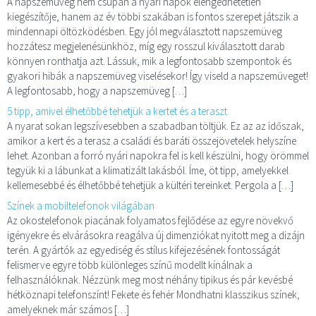
A napszemüveg nem csupán a nyári napok elengedhetetlen
kiegészítője, hanem az év többi szakában is fontos szerepet játszik a
mindennapi öltözködésben. Egy jól megválasztott napszemüveg
hozzátesz megjelenésünkhöz, míg egy rosszul kiválasztott darab
könnyen ronthatja azt. Lássuk, mik a legfontosabb szempontok és
gyakori hibák a napszemüveg viselésekor! Így viseld a napszemüveget!
A legfontosabb, hogy a napszemüveg […]
5 tipp, amivel élhetőbbé tehetjük a kertet és a teraszt
A nyarat sokan legszívesebben a szabadban töltjük. Ez az az időszak,
amikor a kert és a terasz a családi és baráti összejövetelek helyszíne
lehet. Azonban a forró nyári napokra fel is kell készülni, hogy örömmel
tegyük ki a lábunkat a klimatizált lakásból. Íme, öt tipp, amelyekkel
kellemesebbé és élhetőbbé tehetjük a kültéri tereinket. Pergola a […]
Színek a mobiltelefonok világában
Az okostelefonok piacának folyamatos fejlődése az egyre növekvő
igényekre és elvárásokra reagálva új dimenziókat nyitott meg a dizájn
terén. A gyártók az egyediség és stílus kifejezésének fontosságát
felismerve egyre több különleges színű modellt kínálnak a
felhasználóknak. Nézzünk meg most néhány tipikus és pár kevésbé
hétköznapi telefonszínt! Fekete és fehér Mondhatni klasszikus színek,
amelyeknek már számos […]