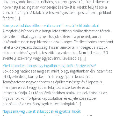
házban gondolkodunk, néhány, sokszor egyszerű trükkel sikeresen
növelhetjük az ingatlan vonzerejét és értékét is. Kisebb felújítások a
vonzó látványért A falak átfestése világos, semleges színekre, például
fehérre […]
Környezettudatos otthon: válasszunk hosszú életű bútorokat
A megfelelő bútorok és a hangulatos otthon elválaszthatatlan társak.
Kényelem nélkül ugyanis nem tudjuk kiélvezni a pihenést, amit a
lakásnak minden nap biztosítania szükséges. Emellett fontos szempont
lehet a környezettudatosság, hiszen amikor a minőséget választjuk,
akkor a tartósság mellett tesszük le a voksunkat. Nem kell miatta 2-3
évente új szekrényt vagy ágyat venni. Kevesebb a […]
Miért kiemelten fontos egy ingatlan megfelelő hőszigetelése?
Sok dolog határozza meg azt, miért jó egy ingatlanban élni. Számít az
elhelyezkedése, környéke, mérete vagy éppen beosztása.
Természetesen nagyon fontos az épület minősége és állapota is:
mennyire elavult vagy éppen felújított a szerkezete és az
infrastruktúrája. Az utóbbi évtizedekben átalakultak elvárásaink az
ingatlanok komfortjával kapcsolatban és ez jelentős részben
köszönhető az építőanyagok és technológiák […]
Napszemüveg viselet: stílustippek és gyakori hibák