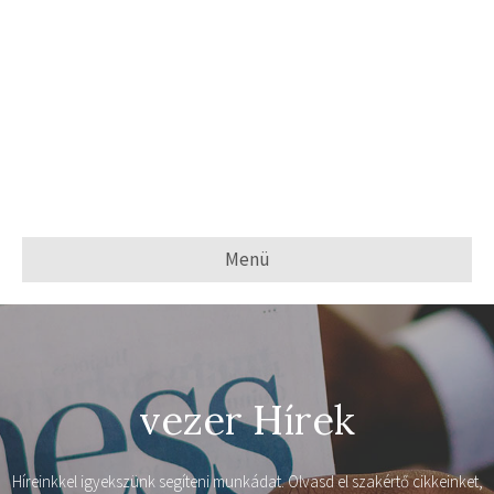
Menü
vezer Hírek
Híreinkkel igyekszünk segíteni munkádat. Olvasd el szakértő cikkeinket,