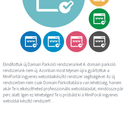
Elindítottuk új Damain Parkoló rendszerünket A domain parkoló
rendszerünk nem új. Azonban most teljesen újra gyártottuk a
MiniPortál ingyenes weboldalkészítő rendszer segítségével. Az új
rendszerben nem csak Domain Parkoltatásra van lehetőség, hanem
akár Te is elkészítheted professzionális weboldaladat, mindössze pár
perc alatt. Igen ez lehetséges! Te is próbáld ki a MiniPorál ingyenes
weboldal készítő rendszert!…