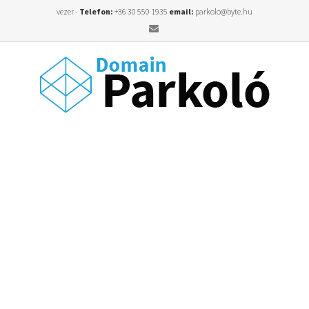
vezer -
Telefon:
+36 30 550 1935
email:
parkolo@byte.hu
Email