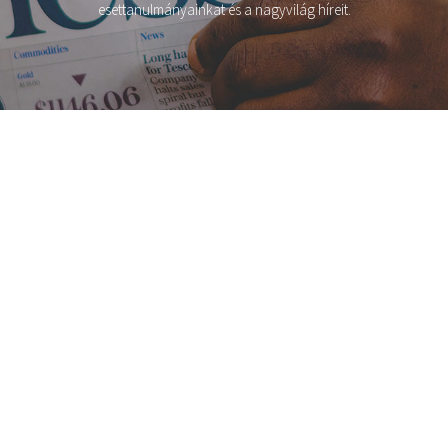
esettanulmányainkat és a nagyvilág híreit.