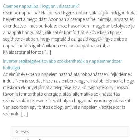
Csempe nappaliba: Hogyan válasszunk?
Csempe nappaliba? Hát persze! Egyre többen választják melegburkolat
helyett ezt a megoldást. Azonban a csempe színe, mintája, anyaga és
elrendezése – más burkolatokhoz hasonlóan – nagyban befolyásolja
a nappali hangulatát, stílusát és komfortját. A következő tippek
segíthetnek abban, hogy megtaláld az igazit! Vegyük figyelembe a
nappali adottságait! Amikor a csempe nappaliba kerül, a
kiválasztásnál fontos […]
Inverter segítségével tovább csökkenthetők a napelemrendszer
költségei
Az elmúlt években a napelem használata robbanásszerű fejlődésnek
indult. Nem is csoda, hiszen az emberek egyre inkább felismerik, hogy
mekkora előnnyel járhat a telepítése. Ez a költséghatékony, hosszú
távon is fenntartható energiaellátási alternatíva sok háztartás
számára akár teljesen ki is válthatja a hagyományos megoldásokat.
Van azonban egy fontos dolog, amivel a napelem kiépítésekor is
számolni […]