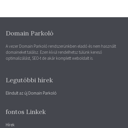
Domain Parkoló
A vezer Domain Parkoló rendszerünkben eladó és nem használt
domaineket találsz. Ezen kívül rendelhetsz tülünk kereső
optimalizálást, SEO-t de akár komplett weboldalt is.
Legutóbbi hírek
Elindult az új Domain Parkoló
fontos Linkek
Hírek